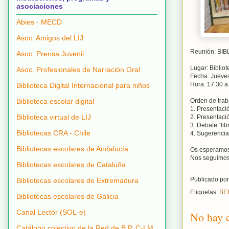
asociaciones
Abies - MECD
Asoc. Amigos del LIJ
Reunión: BI
Asoc. Prensa Juvenil
Lugar: Biblio
Asoc. Profesionales de Narración Oral
Fecha: Jueves
Hora: 17.30 a
Biblioteca Digital Internacional para niños
Biblioteca escolar digital
Orden de trab
1. Presentaci
Biblioteca virtual de LIJ
2. Presentaci
3. Debate “lib
Bibliotecas CRA - Chile
4. Sugerencia
Bibliotecas escolares de Andalucía
Os esperamos
Nos seguimos
Bibliotecas escolares de Cataluña
Publicado po
Bibliotecas escolares de Extremadura
Etiquetas:
BE
Bibliotecas escolares de Galicia
Canal Lector (SOL-e)
No hay 
Catálogo colectivo de la Red de B.P. C-LM