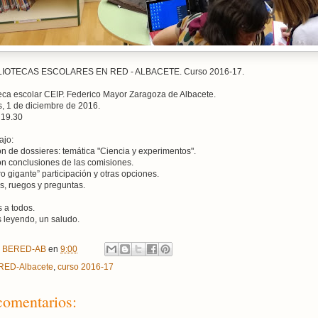
BLIOTECAS ESCOLARES EN RED - ALBACETE. Curso 2016-17.
teca escolar CEIP. Federico Mayor Zaragoza de Albacete.
, 1 de diciembre de 2016.
 19.30
ajo:
ón de dossieres: temática "Ciencia y experimentos".
ón conclusiones de las comisiones.
ro gigante” participación y otras opciones.
s, ruegos y preguntas.
 a todos.
 leyendo, un saludo.
r
BERED-AB
en
9:00
RED-Albacete
,
curso 2016-17
comentarios: